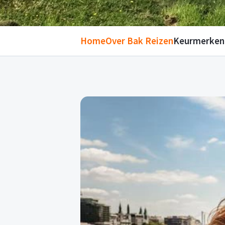
Home
Over Bak Reizen
Keurmerken