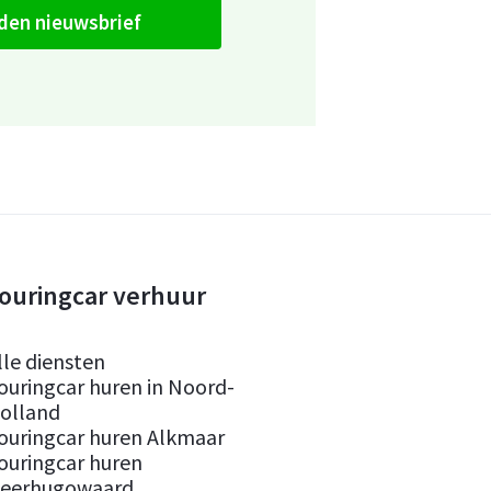
den nieuwsbrief
ouringcar verhuur
lle diensten
ouringcar huren in Noord-
olland
ouringcar huren Alkmaar
ouringcar huren
eerhugowaard