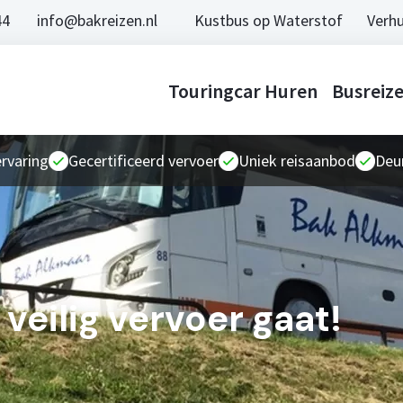
44
info@bakreizen.nl
Kustbus op Waterstof
Verhu
Touringcar Huren
Busreiz
ervaring
Gecertificeerd vervoer
Uniek reisaanbod
Deur
 veilig vervoer gaat!