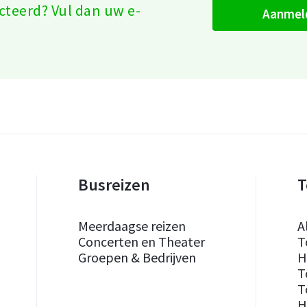
cteerd? Vul dan uw e-
aanmel
Busreizen
T
Meerdaagse reizen
A
Concerten en Theater
T
Groepen & Bedrijven
H
T
T
H