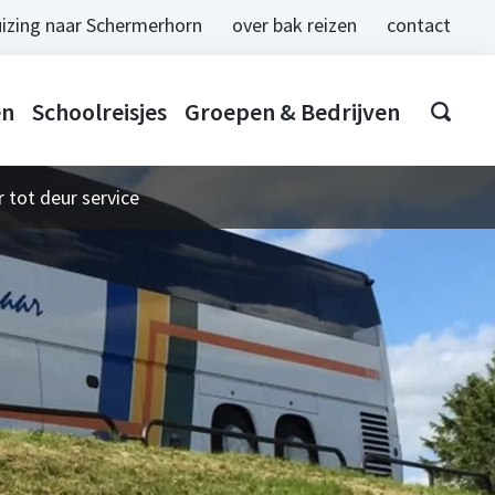
izing naar Schermerhorn
over bak reizen
contact
en
Schoolreisjes
Groepen & Bedrijven
 tot deur service