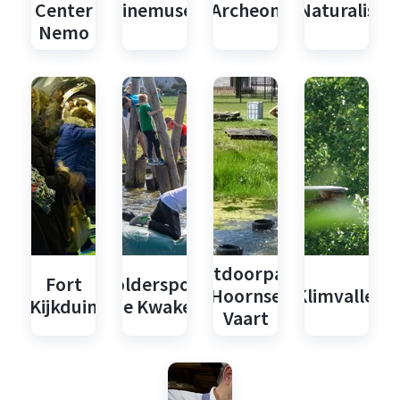
Center
Marinemuseum
Archeon
Naturalis
Nemo
Outdoorpark
Fort
Poldersport
Hoornse
Klimvallei
Kijkduin
de Kwakel
Vaart