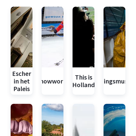
Escher
This is
in het
Snowworld
Reddingsmuse
Holland
Paleis