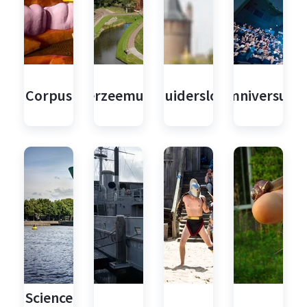
Corpus
Zuiderzeemuseum
Muiderslot
Omniversum
Science