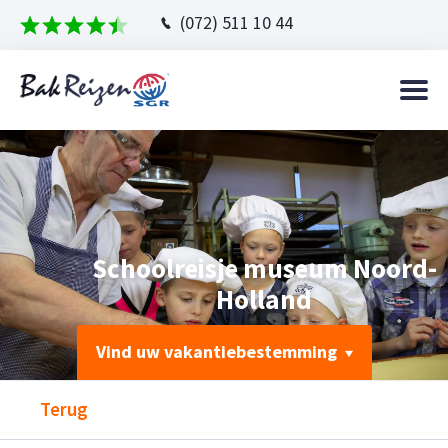
(072) 511 10 44
Schoolreisje museum Noord-
Holland
Vind uw vakantiebestemming
Terug