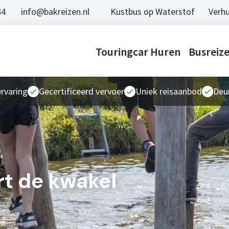
44
info@bakreizen.nl
Kustbus op Waterstof
Verhu
Touringcar Huren
Busreiz
ervaring
Gecertificeerd vervoer
Uniek reisaanbod
Deur
t de kwakel