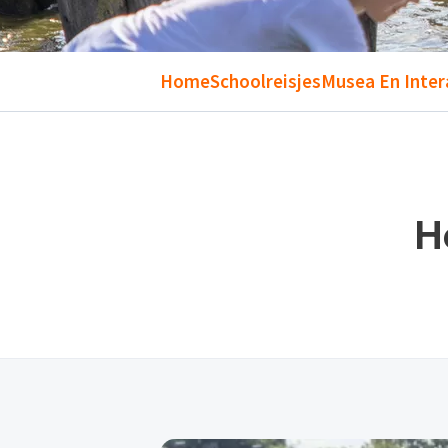
Home
Schoolreisjes
Musea En Inter
H