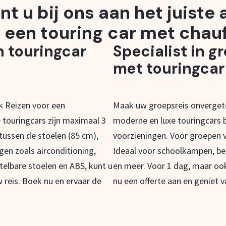
nt u bij ons aan het juiste
 een touring car met chauf
n touringcar
Specialist in g
met touringcar
ak Reizen voor een
Maak uw groepsreis onvergete
 touringcars zijn maximaal 3
moderne en luxe touringcars b
 tussen de stoelen (85 cm),
voorzieningen. Voor groepen v
ngen zoals airconditioning,
Ideaal voor schoolkampen, be
telbare stoelen en ABS, kunt u
en meer. Voor 1 dag, maar oo
 reis. Boek nu en ervaar de
nu een offerte aan en geniet v