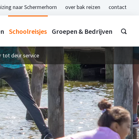
izing naar Schermerhorn
over bak reizen
contact
en
Schoolreisjes
Groepen & Bedrijven
 tot deur service