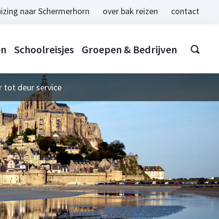
izing naar Schermerhorn
over bak reizen
contact
en
Schoolreisjes
Groepen & Bedrijven
 tot deur service