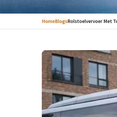
Home
Blogs
Rolstoelvervoer Met T