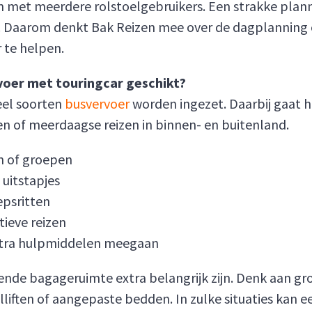
en met meerdere rolstoelgebruikers. Een strakke plann
t. Daarom denkt Bak Reizen mee over de dagplanning en
ar te helpen.
rvoer met touringcar geschikt?
eel soorten
busvervoer
worden ingezet. Daarbij gaat he
 of meerdaagse reizen in binnen- en buitenland.
n of groepen
uitstapjes
epsritten
ieve reizen
xtra hulpmiddelen meegaan
ende bagageruimte extra belangrijk zijn. Denk aan gr
liften of aangepaste bedden. In zulke situaties kan