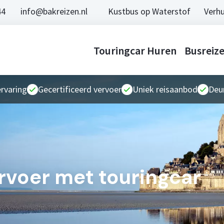
44
info@bakreizen.nl
Kustbus op Waterstof
Verhu
Touringcar Huren
Busreiz
ervaring
Gecertificeerd vervoer
Uniek reisaanbod
Deur
rvoer met touringcar