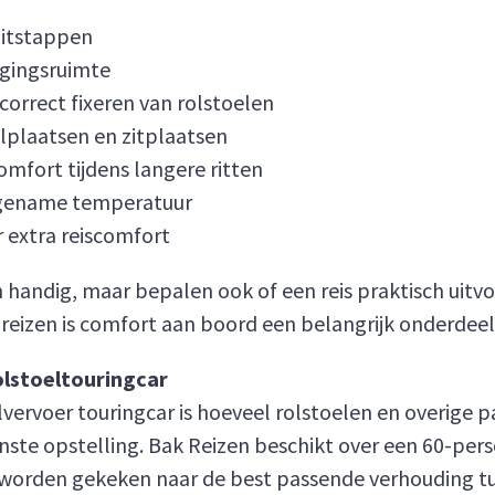
 uitstappen
gingsruimte
orrect fixeren van rolstoelen
elplaatsen en zitplaatsen
omfort tijdens langere ritten
ngename temperatuur
 extra reiscomfort
n handig, maar bepalen ook of een reis praktisch uitvo
reizen is comfort aan boord een belangrijk onderdee
olstoeltouringcar
lvervoer touringcar is hoeveel rolstoelen en overige 
enste opstelling. Bak Reizen beschikt over een 60-per
 worden gekeken naar de best passende verhouding tu