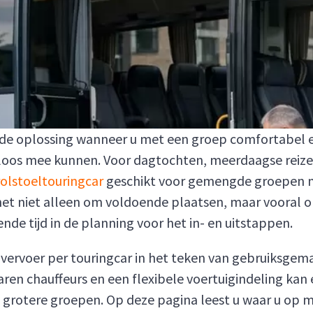
de oplossing wanneer u met een groep comfortabel en v
loos mee kunnen. Voor dagtochten, meerdaagse reizen, 
rolstoeltouringcar
geschikt voor gemengde groepen me
 het niet alleen om voldoende plaatsen, maar vooral o
nde tijd in de planning voor het in- en uitstappen.
nvervoer per touringcar in het teken van gebruiksge
aren chauffeurs en een flexibele voertuigindeling ka
 grotere groepen. Op deze pagina leest u waar u op m