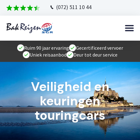
(072) 511 10 44
Ruim 90 jaar ervaring
Gecertificeerd vervoer
Uniek reisaanbod
Deur tot deur service
Veiligheid en
keuringen
touringcars