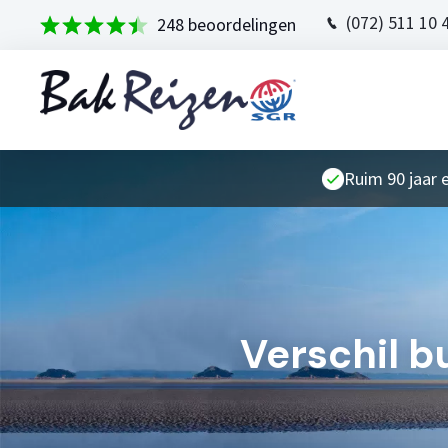
(072) 511 10 
248 beoordelingen
Ruim 90 jaar 
Verschil b