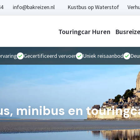
44
info@bakreizen.nl
Kustbus op Waterstof
Verhu
Touringcar Huren
Busreiz
ervaring
Gecertificeerd vervoer
Uniek reisaanbod
Deur
us, minibus en touringc