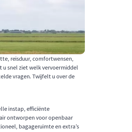
otte, reisduur, comfortwensen,
t u snel ziet welk vervoermiddel
telde vragen. Twijfelt u over de
le instap, efficiënte
imair ontworpen voor openbaar
tioneel, bagageruimte en extra’s