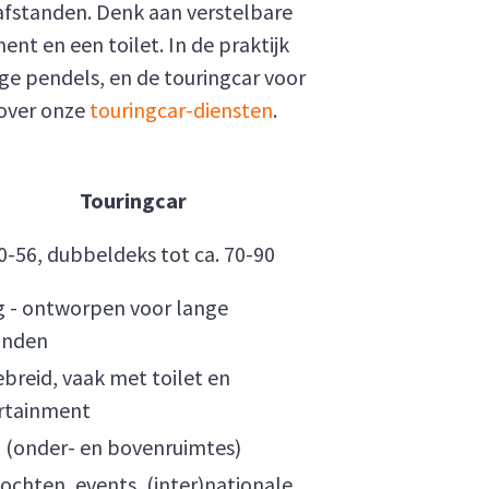
 afstanden. Denk aan verstelbare
nt en een toilet. In de praktijk
ige pendels, en de touringcar voor
over onze
touringcar-diensten
.
Touringcar
0-56, dubbeldeks tot ca. 70-90
 - ontworpen voor lange
anden
ebreid, vaak met toilet en
rtainment
 (onder- en bovenruimtes)
ochten, events, (inter)nationale