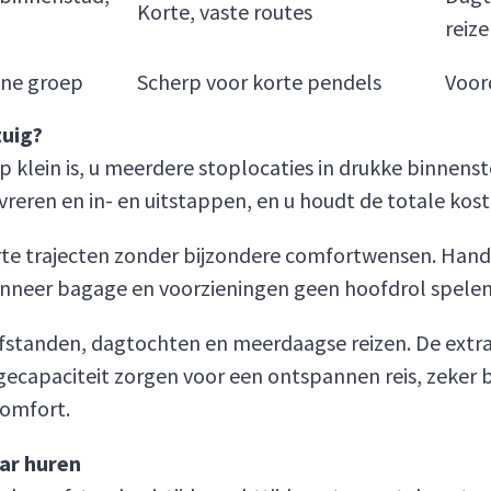
Korte, vaste routes
reiz
eine groep
Scherp voor korte pendels
Voor
tuig?
klein is, u meerdere stoplocaties in drukke binnenst
reren en in- en uitstappen, en u houdt de totale koste
 korte trajecten zonder bijzondere comfortwensen. Ha
anneer bagage en voorzieningen geen hoofdrol spelen
afstanden, dagtochten en meerdaagse reizen. De extra
ecapaciteit zorgen voor een ontspannen reis, zeker
comfort.
ar huren