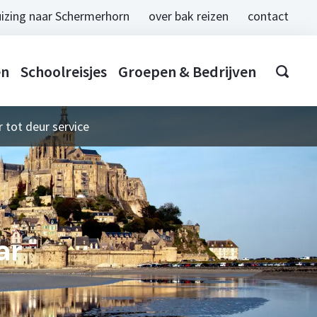
izing naar Schermerhorn
over bak reizen
contact
en
Schoolreisjes
Groepen & Bedrijven
 tot deur service
ar