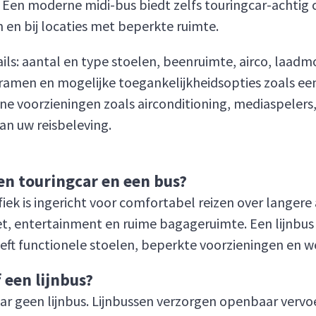
. Een moderne midi-bus biedt zelfs touringcar-achtig co
 en bij locaties met beperkte ruimte.
ails: aantal en type stoelen, beenruimte, airco, laad
men en mogelijke toegankelijkheidsopties zoals een r
ne voorzieningen zoals airconditioning, mediaspeler
an uw reisbeleving.
een touringcar en een bus?
ifiek is ingericht voor comfortabel reizen over lange
et, entertainment en ruime bagageruimte. Een lijnbus 
eft functionele stoelen, beperkte voorzieningen en 
 een lijnbus?
aar geen lijnbus. Lijnbussen verzorgen openbaar vervo