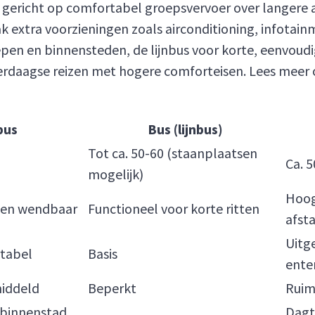
ist gericht op comfortabel groepsvervoer over langere
 extra voorzieningen zoals airconditioning, infotainme
epen en binnensteden, de lijnbus voor korte, eenvoud
daagse reizen met hogere comforteisen. Lees meer 
bus
Bus (lijnbus)
Tot ca. 50-60 (staanplaatsen
Ca. 5
mogelijk)
Hoog
 en wendbaar
Functioneel voor korte ritten
afst
Uitg
rtabel
Basis
ente
middeld
Beperkt
Ruim
 binnenstad,
Dagt