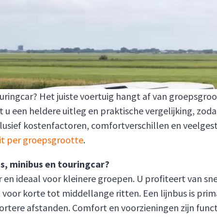
ouringcar? Het juiste voertuig hangt af van groepsgro
u een heldere uitleg en praktische vergelijking, zoda
Inclusief kostenfactoren, comfortverschillen en veelges
it per groepsgrootte
.
us, minibus en touringcar?
n ideaal voor kleinere groepen. U profiteert van snel
voor korte tot middellange ritten. Een lijnbus is pr
ortere afstanden. Comfort en voorzieningen zijn func