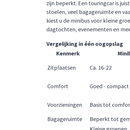
zijn beperkt. Een touringcar is ju
stoelen, veel bagageruimte en vaak
kiest u de minibus voor kleine gro
dagtochten, evenementen en meer
Vergelijking in één oogopslag
Kenmerk
Mini
Zitplaatsen
Ca. 16-22
Comfort
Goed - compact
Voorzieningen
Basis tot comfo
Bagageruimte
Beperkt tot ge
Kleine groepen,