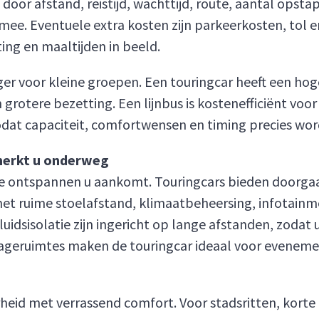
door afstand, reistijd, wachttijd, route, aantal opsta
 mee. Eventuele extra kosten zijn parkeerkosten, tol 
ng en maaltijden in beeld.
iger voor kleine groepen. Een touringcar heeft een hog
n grotere bezetting. Een lijnbus is kostenefficiënt voo
odat capaciteit, comfortwensen en timing precies wor
merkt u onderweg
e ontspannen u aankomt. Touringcars bieden doorga
 met ruime stoelafstand, klimaatbeheersing, infotainm
luidsisolatie zijn ingericht op lange afstanden, zodat
ageruimtes maken de touringcar ideaal voor eveneme
id met verrassend comfort. Voor stadsritten, korte 