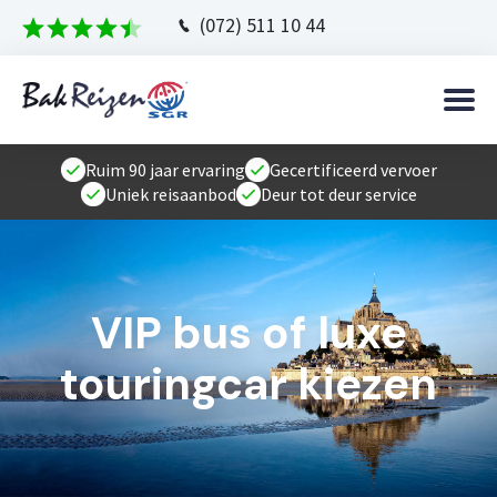
(072) 511 10 44
Ruim 90 jaar ervaring
Gecertificeerd vervoer
Uniek reisaanbod
Deur tot deur service
VIP bus of luxe
touringcar kiezen