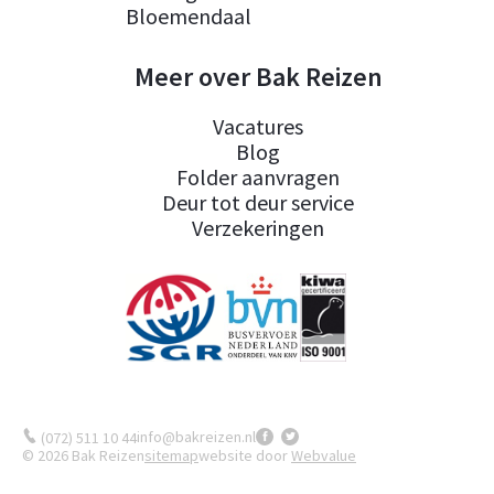
Bloemendaal
Meer over Bak Reizen
Vacatures
Blog
Folder aanvragen
Deur tot deur service
Verzekeringen
info@bakreizen.nl
(072) 511 10 44
© 2026 Bak Reizen
sitemap
website door
Webvalue