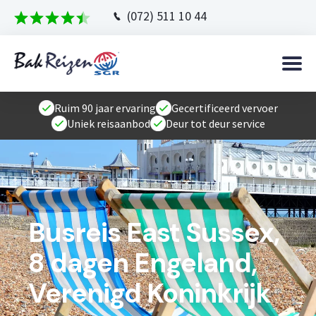
(072) 511 10 44
Ruim 90 jaar ervaring
Gecertificeerd vervoer
Uniek reisaanbod
Deur tot deur service
Busreis East Sussex,
8 dagen Engeland,
Verenigd Koninkrijk