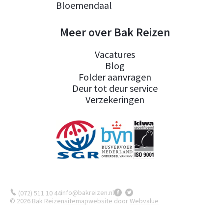
Bloemendaal
Meer over Bak Reizen
Vacatures
Blog
Folder aanvragen
Deur tot deur service
Verzekeringen
info@bakreizen.nl
(072) 511 10 44
© 2026 Bak Reizen
sitemap
website door
Webvalue