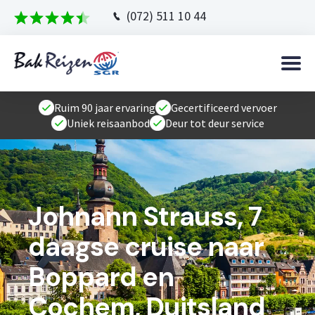
(072) 511 10 44
Ruim 90 jaar ervaring
Gecertificeerd vervoer
Uniek reisaanbod
Deur tot deur service
Johnann Strauss, 7
daagse cruise naar
Boppard en
Cochem, Duitsland