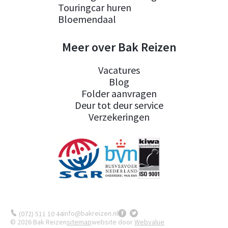
Touringcar huren
Bloemendaal
Meer over Bak Reizen
Vacatures
Blog
Folder aanvragen
Deur tot deur service
Verzekeringen
info@bakreizen.nl
(072) 511 10 44
© 2026 Bak Reizen
sitemap
website door
Webvalue