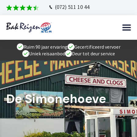
(072) 511 10 44
Ruim 90 jaar ervaring
Gecertificeerd vervoer
Uniek reisaanbod
Deur tot deur service
De Simonehoeve