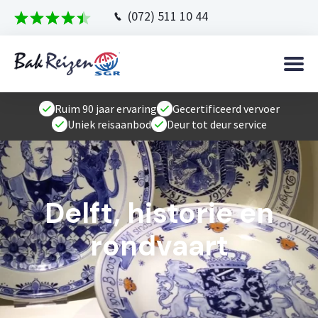
(072) 511 10 44
Ruim 90 jaar ervaring
Gecertificeerd vervoer
Uniek reisaanbod
Deur tot deur service
Delft, historie en
rondvaart