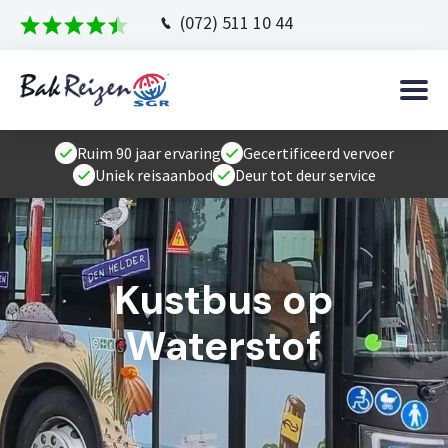
(072) 511 10 44
Ruim 90 jaar ervaring
Gecertificeerd vervoer
Uniek reisaanbod
Deur tot deur service
Kustbus op
Waterstof