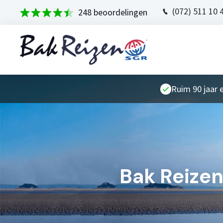
(072) 511 10 
248 beoordelingen
Ruim 90 jaar 
Bak Reize