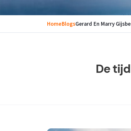
Home
Blogs
Gerard En Marry Gijsb
De tijd