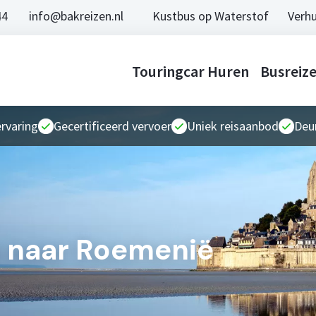
44
info@bakreizen.nl
Kustbus op Waterstof
Verhu
Touringcar Huren
Busreiz
ervaring
Gecertificeerd vervoer
Uniek reisaanbod
Deur
n naar Roemenië