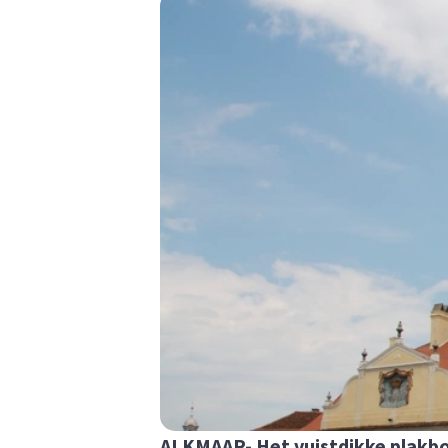
ALKMAAR- Het vuistdikke plakboe