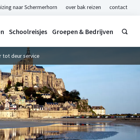
izing naar Schermerhorn
over bak reizen
contact
en
Schoolreisjes
Groepen & Bedrijven
 tot deur service