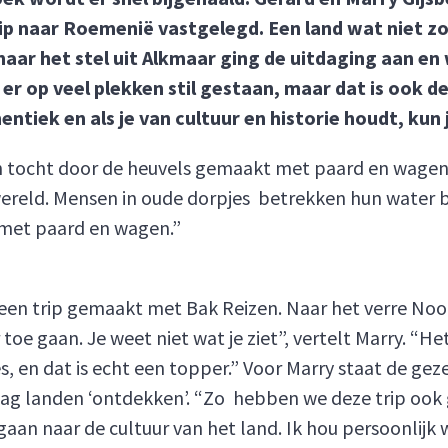
p naar Roemenië vastgelegd. Een land wat niet zo s
r het stel uit Alkmaar ging de uitdaging aan en w
t er op veel plekken stil gestaan, maar dat is ook 
entiek en als je van cultuur en historie houdt, kun
tocht door de heuvels gemaakt met paard en wagen e
wereld. Mensen in oude dorpjes betrekken hun water b
 met paard en wagen.”
een trip gemaakt met Bak Reizen. Naar het verre Noor
toe gaan. Je weet niet wat je ziet”, vertelt Marry. “He
, en dat is echt een topper.” Voor Marry staat de gez
aag landen ‘ontdekken’. “Zo hebben we deze trip ook
aan naar de cultuur van het land. Ik hou persoonlijk 