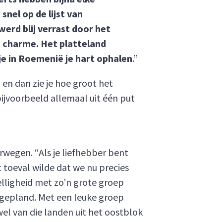
nel op de lijst van
erd blij verrast door het
de charme. Het platteland
 je in Roemenië je hart ophalen
.”
n dan zie je hoe groot het
ijvoorbeeld allemaal uit één put
wegen. “Als je liefhebber bent
t toeval wilde dat we nu precies
elligheid met zo’n grote groep
 gepland. Met een leuke groep
wel van die landen uit het oostblok