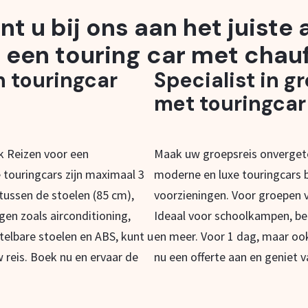
nt u bij ons aan het juiste
 een touring car met chauf
n touringcar
Specialist in g
met touringcar
ak Reizen voor een
Maak uw groepsreis onvergete
 touringcars zijn maximaal 3
moderne en luxe touringcars b
 tussen de stoelen (85 cm),
voorzieningen. Voor groepen v
ngen zoals airconditioning,
Ideaal voor schoolkampen, be
telbare stoelen en ABS, kunt u
en meer. Voor 1 dag, maar oo
 reis. Boek nu en ervaar de
nu een offerte aan en geniet v