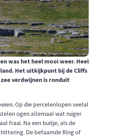
gen was het heel mooi weer. Heel
and. Het uitkijkpunt bij de Cliffs
zee verdwijnen is ronduit
keien. Op die percelenlopen veelal
astelen ogen allemaal wat ruiger
l fraai. Na een buitje, als de
chittering. De befaamde Ring of