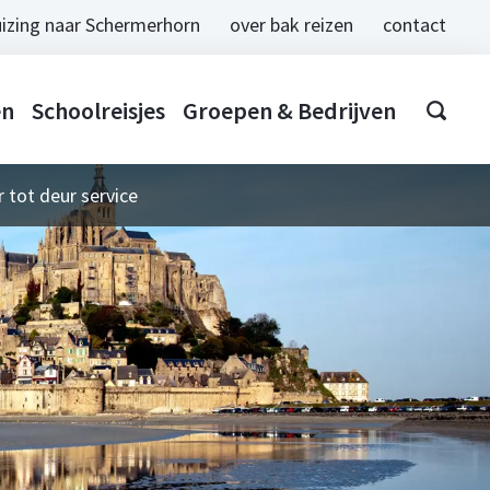
izing naar Schermerhorn
over bak reizen
contact
en
Schoolreisjes
Groepen & Bedrijven
 tot deur service