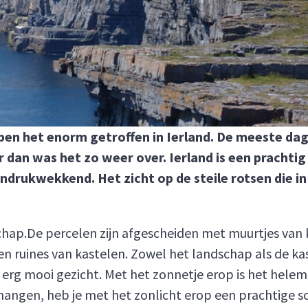
bben het enorm getroffen in Ierland. De meeste da
 dan was het zo weer over. Ierland is een prachtig l
drukwekkend. Het zicht op de steile rotsen die in 
chap.De percelen zijn afgescheiden met muurtjes van 
 en ruines van kastelen. Zowel het landschap als de k
 erg mooi gezicht. Met het zonnetje erop is het helemaa
angen, heb je met het zonlicht erop een prachtige s