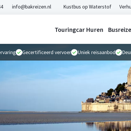
44
info@bakreizen.nl
Kustbus op Waterstof
Verhu
Touringcar Huren
Busreiz
ervaring
Gecertificeerd vervoer
Uniek reisaanbod
Deur