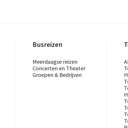
Busreizen
T
Meerdaagse reizen
A
Concerten en Theater
T
Groepen & Bedrijven
H
T
T
H
T
T
T
T
P