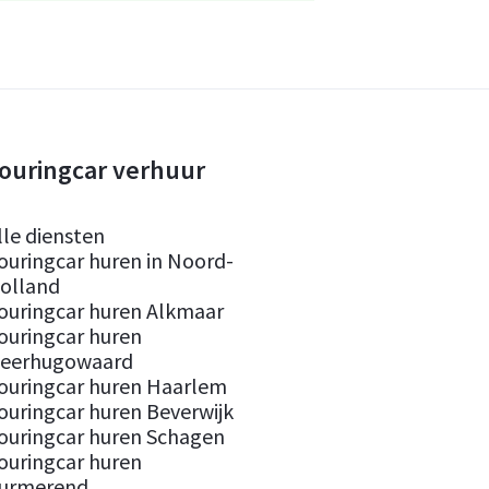
ouringcar verhuur
lle diensten
ouringcar huren in Noord-
olland
ouringcar huren Alkmaar
ouringcar huren
eerhugowaard
ouringcar huren Haarlem
ouringcar huren Beverwijk
ouringcar huren Schagen
ouringcar huren
urmerend