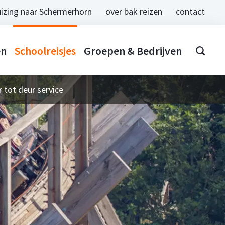
izing naar Schermerhorn
over bak reizen
contact
en
Schoolreisjes
Groepen & Bedrijven
 tot deur service