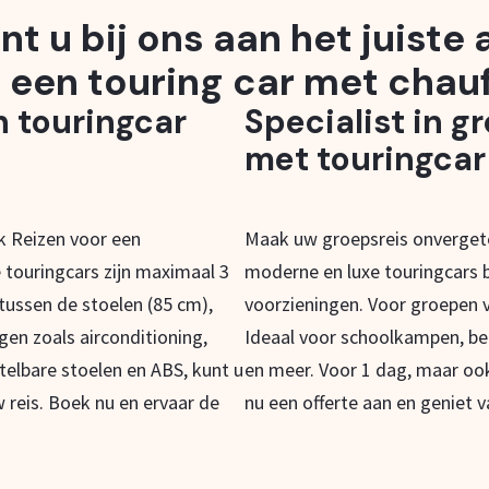
nt u bij ons aan het juiste
 een touring car met chauf
n touringcar
Specialist in g
met touringcar
ak Reizen voor een
Maak uw groepsreis onvergete
 touringcars zijn maximaal 3
moderne en luxe touringcars b
 tussen de stoelen (85 cm),
voorzieningen. Voor groepen v
ngen zoals airconditioning,
Ideaal voor schoolkampen, be
telbare stoelen en ABS, kunt u
en meer. Voor 1 dag, maar oo
 reis. Boek nu en ervaar de
nu een offerte aan en geniet v