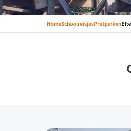
Home
Schoolreisjes
Pretparken
Efte