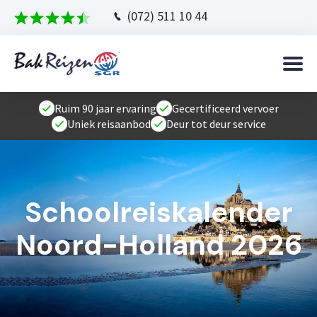
(072) 511 10 44
Ruim 90 jaar ervaring
Gecertificeerd vervoer
Uniek reisaanbod
Deur tot deur service
Schoolreiskalender
Noord-Holland 2026