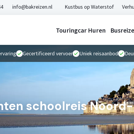
44
info@bakreizen.nl
Kustbus op Waterstof
Verhu
Touringcar Huren
Busreiz
ervaring
Gecertificeerd vervoer
Uniek reisaanbod
Deur
ten schoolreis Noord-