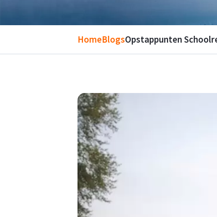
Home
Blogs
Opstappunten Schoolr