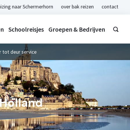
izing naar Schermerhorn
over bak reizen
contact
en
Schoolreisjes
Groepen & Bedrijven
 tot deur service
Holland