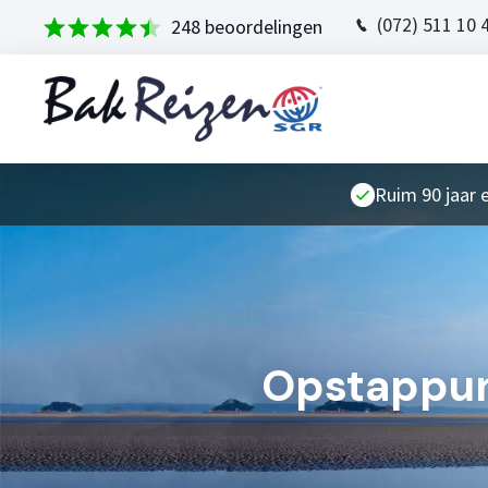
(072) 511 10 
248 beoordelingen
Ruim 90 jaar 
Opstappun