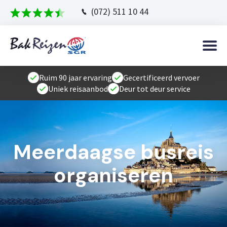
(072) 511 10 44
Ruim 90 jaar ervaring
Gecertificeerd vervoer
Uniek reisaanbod
Deur tot deur service
Meerdaagse busreis
organiseren