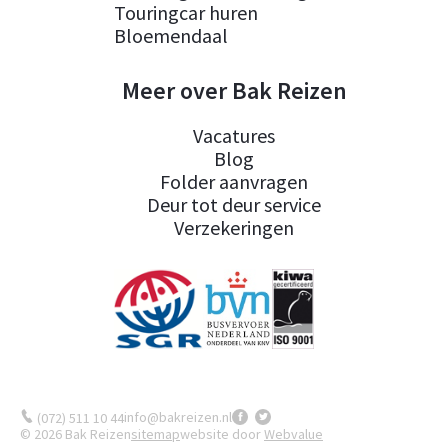
Touringcar huren
Bloemendaal
Meer over Bak Reizen
Vacatures
Blog
Folder aanvragen
Deur tot deur service
Verzekeringen
info@bakreizen.nl
(072) 511 10 44
© 2026 Bak Reizen
sitemap
website door
Webvalue