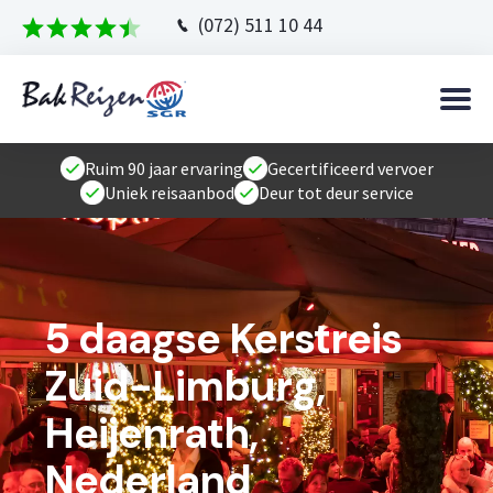
(072) 511 10 44
Ruim 90 jaar ervaring
Gecertificeerd vervoer
Uniek reisaanbod
Deur tot deur service
5 daagse Kerstreis
Zuid-Limburg,
Heijenrath,
Nederland