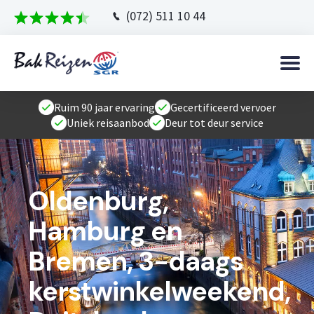
(072) 511 10 44
Ruim 90 jaar ervaring
Gecertificeerd vervoer
Uniek reisaanbod
Deur tot deur service
Oldenburg,
Hamburg en
Bremen, 3-daags
kerstwinkelweekend,