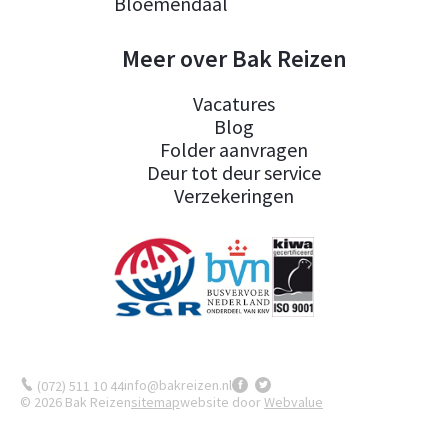
Bloemendaal
Meer over Bak Reizen
Vacatures
Blog
Folder aanvragen
Deur tot deur service
Verzekeringen
info@bakreizen.nl
(072) 511 10 44
© 2026 Bak Reizen
sitemap
website door
Webvalue