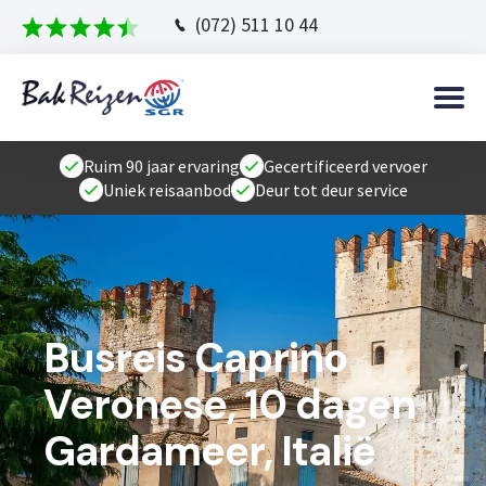
(072) 511 10 44
Ruim 90 jaar ervaring
Gecertificeerd vervoer
Uniek reisaanbod
Deur tot deur service
Busreis Caprino
Veronese, 10 dagen
Gardameer, Italië