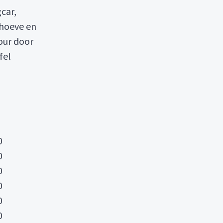
car,
hoeve en
tour door
fel
0
0
0
0
0
0