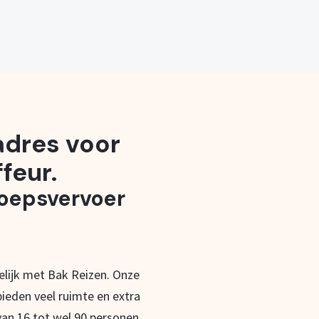
 adres voor
feur.
roepsvervoer
lijk met Bak Reizen. Onze
ieden veel ruimte en extra
an 16 tot wel 90 personen.