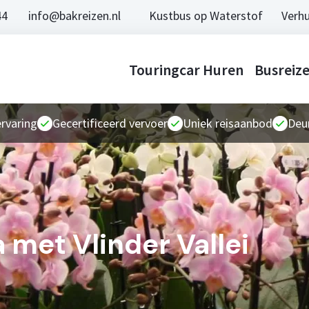
44
info@bakreizen.nl
Kustbus op Waterstof
Verhu
Touringcar Huren
Busreiz
ervaring
Gecertificeerd vervoer
Uniek reisaanbod
Deur
 met Vlinder Vallei