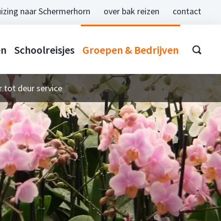
izing naar Schermerhorn
over bak reizen
contact
en
Schoolreisjes
Groepen & Bedrijven
 tot deur service