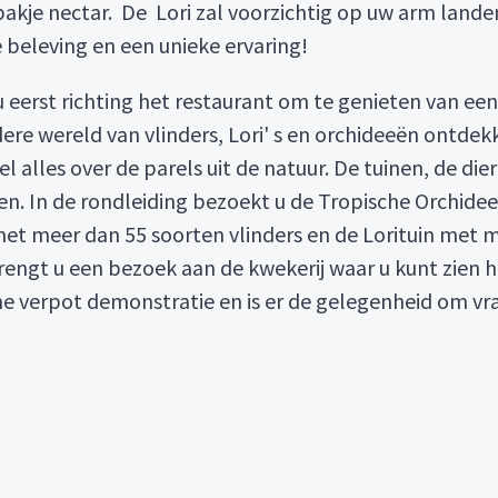
akje nectar. De Lori zal voorzichtig op uw arm lande
e beleving en een unieke ervaring!
 eerst richting het restaurant om te genieten van een 
e wereld van vlinders, Lori' s en orchideeën ontdekke
l alles over de parels uit de natuur. De tuinen, de di
en. In de rondleiding bezoekt u de Tropische Orchidee
met meer dan 55 soorten vlinders en de Lorituin met m
engt u een bezoek aan de kwekerij waar u kunt zien 
ne verpot demonstratie en is er de gelegenheid om vra