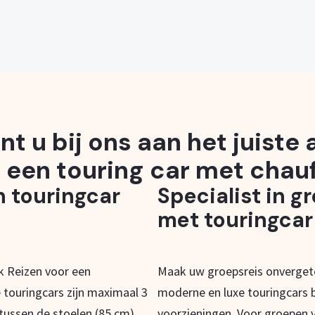
nt u bij ons aan het juiste
 een touring car met chauf
n touringcar
Specialist in g
met touringcar
ak Reizen voor een
Maak uw groepsreis onvergete
 touringcars zijn maximaal 3
moderne en luxe touringcars b
 tussen de stoelen (85 cm),
voorzieningen. Voor groepen v