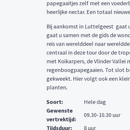
papegaaitjes zelf met een voederb
heerlijke nectar. Een totaal nieuw
Bij aankomst in Luttelgeest gaat u
gaat u samen met de gids de wonder
reis van werelddeel naar werelddee
centraal in deze tour door de trop
met Koikarpers, de Vlinder Vallei 
regenboogpapegaaien. Tot slot br
gekweekt. Hier volgt ook een klei
planten.
Soort:
Hele dag
Gewenste
09.30-10.30 uur
vertrektijd:
Tijdsduur:
8 uur