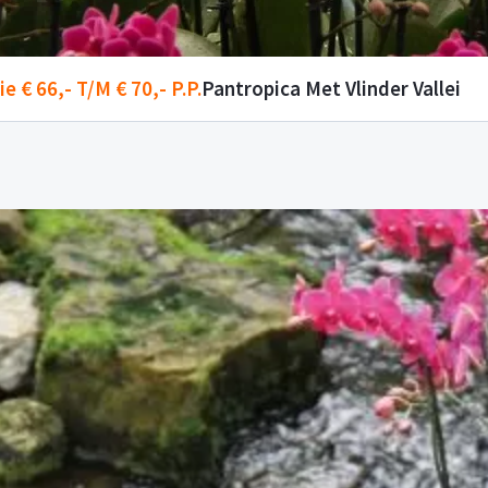
e € 66,- T/m € 70,- P.p.
Pantropica Met Vlinder Vallei