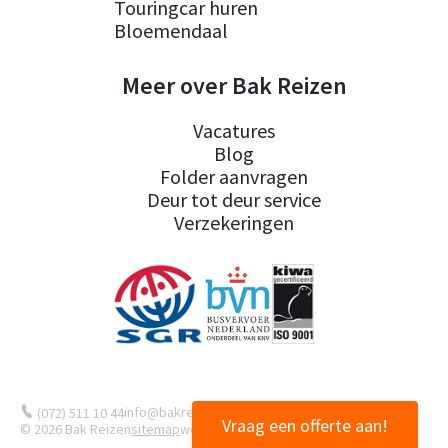
Touringcar huren
Bloemendaal
Meer over Bak Reizen
Vacatures
Blog
Folder aanvragen
Deur tot deur service
Verzekeringen
info@bakreizen.nl
(072) 511 10 44
Vraag een offerte aan!
© 2026 Bak Reizen
sitemap
website door
Webvalue