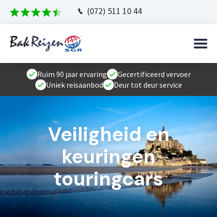
(072) 511 10 44
Ruim 90 jaar ervaring
Gecertificeerd vervoer
Uniek reisaanbod
Deur tot deur service
Veiligheid en
keuringen
touringcars