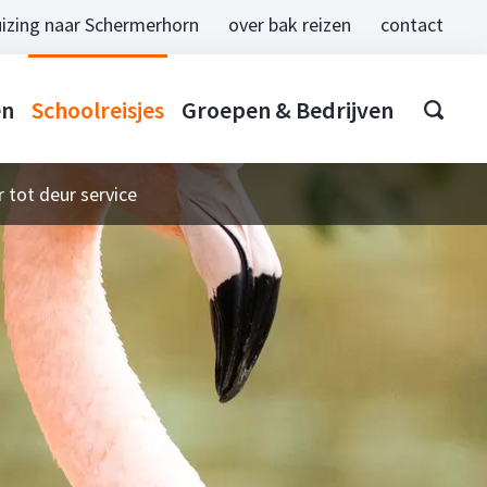
izing naar Schermerhorn
over bak reizen
contact
en
Schoolreisjes
Groepen & Bedrijven
 tot deur service