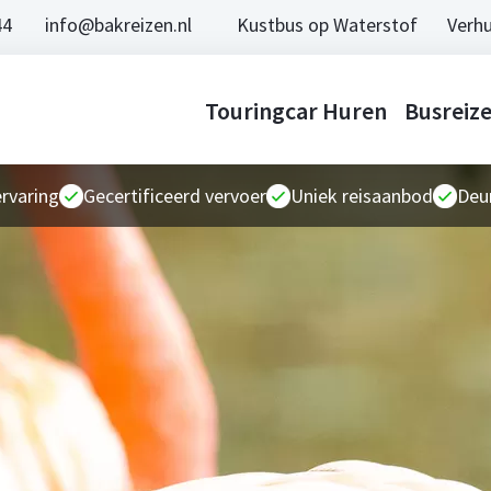
44
info@bakreizen.nl
Kustbus op Waterstof
Verhu
Touringcar Huren
Busreiz
ervaring
Gecertificeerd vervoer
Uniek reisaanbod
Deur