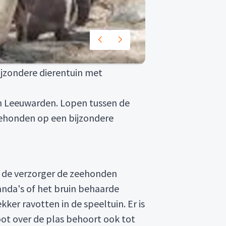
jzondere dierentuin met
an Leeuwarden. Lopen tussen de
eehonden op een bijzondere
e de verzorger de zeehonden
anda's of het bruin behaarde
ker ravotten in de speeltuin. Er is
oot over de plas behoort ook tot