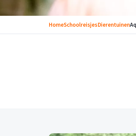
Home
Schoolreisjes
Dierentuinen
Aq