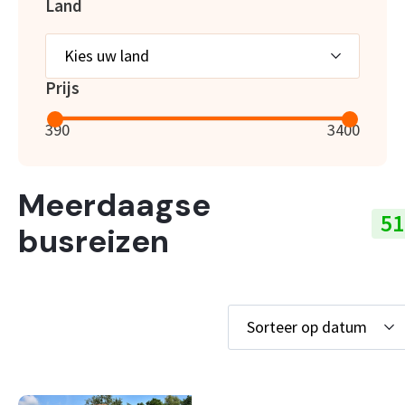
Land
Prijs
390
3400
Meerdaagse
51
busreizen