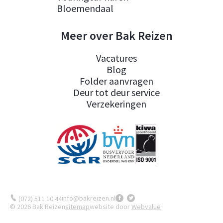
Bloemendaal
Meer over Bak Reizen
Vacatures
Blog
Folder aanvragen
Deur tot deur service
Verzekeringen
info@bakreizen.nl
(072) 511 10 44
© 2026 Bak Reizen
sitemap
website door
Webvalue