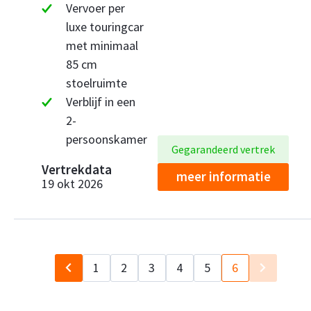
Vervoer per
luxe touringcar
met minimaal
85 cm
stoelruimte
Verblijf in een
2-
persoonskamer
Gegarandeerd vertrek
Vertrekdata
meer informatie
19 okt 2026
1
2
3
4
5
6