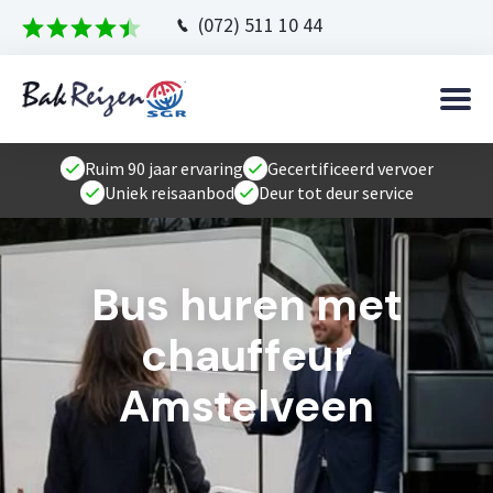
(072) 511 10 44
Ruim 90 jaar ervaring
Gecertificeerd vervoer
Uniek reisaanbod
Deur tot deur service
Bus huren met
chauffeur
Amstelveen