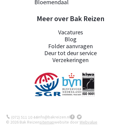
Bloemendaal
Meer over Bak Reizen
Vacatures
Blog
Folder aanvragen
Deur tot deur service
Verzekeringen
info@bakreizen.nl
(072) 511 10 44
© 2026 Bak Reizen
sitemap
website door
Webvalue